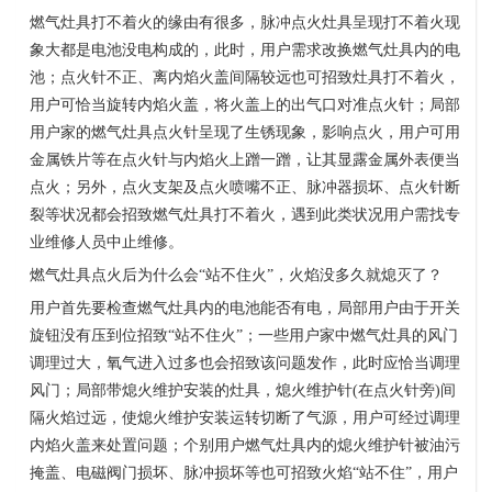
燃气灶具打不着火的缘由有很多，脉冲点火灶具呈现打不着火现
象大都是电池没电构成的，此时，用户需求改换燃气灶具内的电
池；点火针不正、离内焰火盖间隔较远也可招致灶具打不着火，
用户可恰当旋转内焰火盖，将火盖上的出气口对准点火针；局部
用户家的燃气灶具点火针呈现了生锈现象，影响点火，用户可用
金属铁片等在点火针与内焰火上蹭一蹭，让其显露金属外表便当
点火；另外，点火支架及点火喷嘴不正、脉冲器损坏、点火针断
裂等状况都会招致燃气灶具打不着火，遇到此类状况用户需找专
业维修人员中止维修。
燃气灶具点火后为什么会
“
站不住火
”
，火焰没多久就熄灭了？
用户首先要检查燃气灶具内的电池能否有电，局部用户由于开关
旋钮没有压到位招致
“
站不住火
”
；一些用户家中燃气灶具的风门
调理过大，氧气进入过多也会招致该问题发作，此时应恰当调理
风门；局部带熄火维护安装的灶具，熄火维护针
(
在点火针旁
)
间
隔火焰过远，使熄火维护安装运转切断了气源，用户可经过调理
内焰火盖来处置问题；个别用户燃气灶具内的熄火维护针被油污
掩盖、电磁阀门损坏、脉冲损坏等也可招致火焰
“
站不住
”
，用户