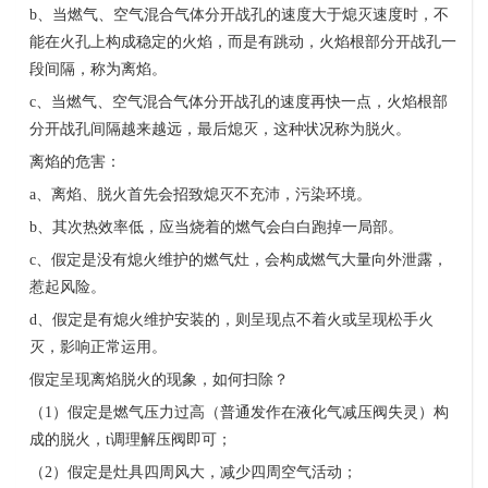
b
、当燃气、空气混合气体分开战孔的速度大于熄灭速度时，不
能在火孔上构成稳定的火焰，而是有跳动，火焰根部分开战孔一
段间隔，称为离焰。
c
、当燃气、空气混合气体分开战孔的速度再快一点，火焰根部
分开战孔间隔越来越远，最后熄灭，这种状况称为脱火。
离焰的危害：
a
、离焰、脱火首先会招致熄灭不充沛，污染环境。
b
、其次热效率低，应当烧着的燃气会白白跑掉一局部。
c
、假定是没有熄火维护的燃气灶，会构成燃气大量向外泄露，
惹起风险。
d
、假定是有熄火维护安装的，则呈现点不着火或呈现松手火
灭，影响正常运用。
假定呈现离焰脱火的现象，如何扫除？
（
1
）假定是燃气压力过高（普通发作在液化气减压阀失灵）构
成的脱火，
t
调理解压阀即可；
（
2
）假定是灶具四周风大，减少四周空气活动；