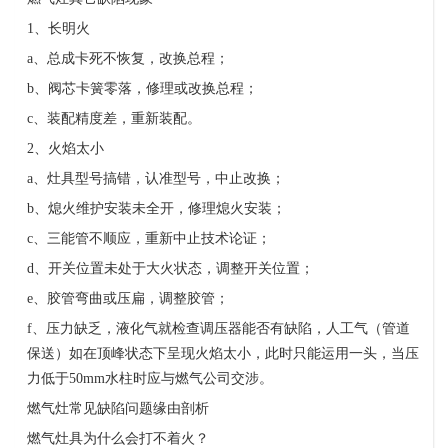
1
、长明火
a
、总成卡死不恢复，改换总程；
b
、阀芯卡簧零落，修理或改换总程；
c
、装配精度差，重新装配。
2
、火焰太小
a
、灶具型号搞错，认准型号，中止改换；
b
、熄火维护安装未全开，修理熄火安装；
c
、三能管不顺应，重新中止技术论证；
d
、开关位置未处于大火状态，调整开关位置；
e
、胶管弯曲或压扁，调整胶管；
f
、压力缺乏，液化气就检查调压器能否有缺陷，人工气（管道
保送）如在顶峰状态下呈现火焰太小，此时只能运用一头，当压
力低于
50mm
水柱时应与燃气公司交涉。
燃气灶常见缺陷问题缘由剖析
燃气灶具为什么会打不着火？