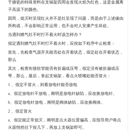
于搪瓷的特殊资料在支锅架四周会发现火焰为红色，这是金属离
子高温下的颜色。
因而，熄灭时呈现红火并不是灶呈现了问题，而是由于上述缘由
所构成，不会影响正常运用，也不会对人安康产生坏处。
当遇到燃气灶不时打不着火时该怎样办？
假定遇到燃气灶不时打不着火时，应按如下程序中止检查：
首先，先检查气源开关能否处在开着状态，假定处在开着状态，
那么
其次，检查衔接软管能否有折扁或压弯，假定没有被折扁或压
弯，那么，最后，拿起支锅架，看点火喷嘴处能否冒火：
1
、假定不冒火，则看放电针能否放电
a
、假定放电针不放电，阐明是放电针缺陷，应改换放电针。
b
、假定放电针放电，阐明是阀体缺陷，应改换阀体。
2
、假定冒火
a
、假定能正常熄灭，阐明是点火器位置偏高，应指导用户将点
火器悄然往下按几下，再放上支锅架即可。