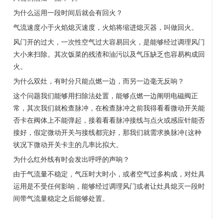
为什么运用一段时间后就会有回火？
气流速度小于火焰熄灭速度，火焰将缩进熄灭器，叫做回火。
风门开的过大，一次性空气过大容易回火，是能够经过调理风门
大小来扫除。其次饭菜的残渣和油污以及气压缺乏也容易构成回
火。
为什么双灶，有时分只能点燃一边，而另一边毫无反响？
这个问题我们能够用扫除法处置，能够点燃一边阐明电磁阀正
常，其次我们就检查脉冲，在检查脉冲之前我得看看微动开关能
否卡在阀体上不能弹起，接着看看脉冲接线与点火或感应针能否
接好，假定微动开关与接线都完好，那我们就需求换脉冲
{
这种
状况下微动开关卡主的几率比拟大。
为什么红外线有时会发出呼呼的声响？
由于气流量不稳定，气压时大时小，或者空气过多构成，对灶具
运用是不受任何影响，能够经过调理风门或者让灶具熄灭一段时
间带气流量稳定之后能够处置。