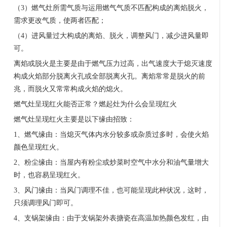
（
3
）燃气灶所需气质与运用燃气气质不匹配构成的离焰脱火，
需求更改气质，使两者匹配；
（
4
）进风量过大构成的离焰、脱火，调整风门，减少进风量即
可。
离焰或脱火是主要是由于燃气压力过高，出气速度大于熄灭速度
构成火焰部分脱离火孔或全部脱离火孔。离焰常常是脱火的前
兆，而脱火又常常构成火焰的熄火。
燃气灶呈现红火能否正常？燃起灶为什么会呈现红火
燃气灶呈现红火主要是以下缘由招致：
1
、燃气缘由：当熄灭气体内水分较多或杂质过多时，会使火焰
颜色呈现红火。
2
、粉尘缘由：当屋内有粉尘或炒菜时空气中水分和油气量增大
时，也容易呈现红火。
3
、风门缘由：当风门调理不佳，也可能呈现此种状况，这时，
只须调理风门即可。
4
、支锅架缘由：由于支锅架外表搪瓷在高温加热颜色发红，由