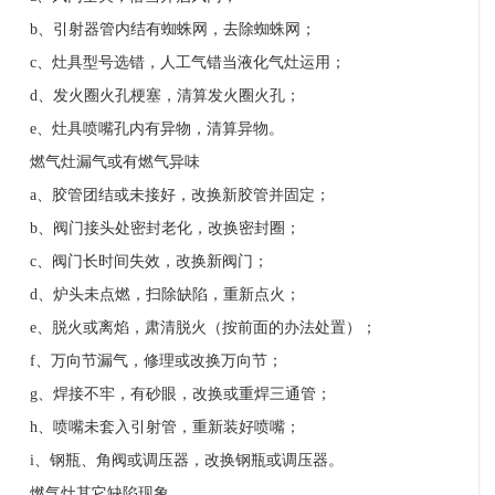
b
、引射器管内结有蜘蛛网，去除蜘蛛网；
c
、灶具型号选错，人工气错当液化气灶运用；
d
、发火圈火孔梗塞，清算发火圈火孔；
e
、灶具喷嘴孔内有异物，清算异物。
燃气灶漏气或有燃气异味
a
、胶管团结或未接好，改换新胶管并固定；
b
、阀门接头处密封老化，改换密封圈；
c
、阀门长时间失效，改换新阀门；
d
、炉头未点燃，扫除缺陷，重新点火；
e
、脱火或离焰，肃清脱火（按前面的办法处置）；
f
、万向节漏气，修理或改换万向节；
g
、焊接不牢，有砂眼，改换或重焊三通管；
h
、喷嘴未套入引射管，重新装好喷嘴；
i
、钢瓶、角阀或调压器，改换钢瓶或调压器。
燃气灶其它缺陷现象