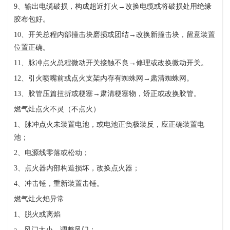
9
、输出电缆破损，构成超近打火
→
改换电缆或将破损处用绝缘
胶布包好。
10
、开关总程内部撞击块磨损或团结
→
改换新撞击块，留意装置
位置正确。
11
、脉冲点火总程微动开关接触不良
→
修理或改换微动开关。
12
、引火喷嘴前或点火支架内存有蜘蛛网
→
肃清蜘蛛网。
13
、胶管压篇扭折或梗塞
→
肃清梗塞物，矫正或改换胶管。
燃气灶点火不灵（不点火）
1
、脉冲点火未装置电池，或电池正负极装反，应正确装置电
池；
2
、电源线零落或松动；
3
、点火器内部构造损坏，改换点火器；
4
、冲击锤，重新装置击锤。
燃气灶火焰异常
1
、脱火或离焰
a
、风门太小，调整风门；