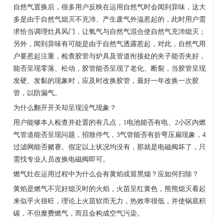
自然气置换后，很多用户反映在运用自然气时会闻到异味，这大
多是由于自然气熄灭不充沛、产生废气外溢惹起的，此时用户需
求恰当调理灶具风门，让氧气与自然气混合使自然气充沛熄灭；
另外，闻到异味有可能是由于自然气透露惹起，对此，自然气用
户要惹起注重，检查胶管与炉具及管道衔接处的夹子能否夹好，
能否呈现零落、松动，胶管能否呈现了老化、断裂，当胶管呈现
发硬、发黏的现象时，应及时改换胶管，最好一年改换一次胶
管，以防漏气。
为什么翻开开关却呈现没气现象？
用户能够本人检查并处置的有几点，
1
电池能否有电、
2
小区内燃
气管道能否呈现问题，招致停气，
3
气管能否有折弯压扁现象，
4
过滤网能否赌赛。假定以上状况均没有，那就是电磁阀坏了，只
需找专业人员改换电磁阀即可。
燃气灶在运用过程中为什么会有黄焰或冒黑烟？应如何扫除？
黄焰是燃气不完好熄灭时的火焰，火苗呈红黄色，熊熊熄灭看起
来似乎火很旺，理论上火苗软而无力，热效率很低，并使锅底积
碳，不但糜费燃气，而且会构成空气污染。