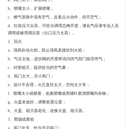
b
、喷嘴太小，扩展喷嘴；
c
、燃气管路中混有空气，反复点火动作，排尽空气；
d
、灶前压力太高，可恰当调理总阀开度，液化气应请专业人员
调理或修理调压器（出口压力太高）。
2
、回火
a
、强风吹动火焰，防止强风直接吹到火焰；
b
、气压太低，进步阀的开度呀讯问供气部门能否停气；
c
、封密熄灭，提供恰当的空气量；
d
、风门太大，关小风门；
e
、设计不合理，火孔直径太大，空间太大等；
f
、喷嘴太小或梗塞，改换喷嘴或用捅针肃清喷嘴内杂物；
g
、火盖未放好，调整装置位置；
h
、火盖、熄灭器老化，改换火盖、熄灭器。
3
、黑烟或黄焰
a
、风门全关，恰当开启风门；