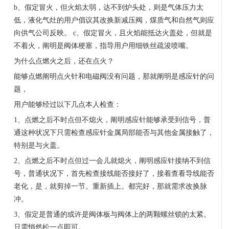
b
、假定冒火，但火焰太弱，达不到炉头处，则是气体压力太
低，液化气灶的用户倡议其改换新减压阀，煤质气和自然气则应
向供气公司反映。
c
、假定冒火，且火焰能抵达火盖处，但就是
不着火，阐明是阀体梗塞，指导用户用细铁丝疏浚喷嘴。
为什么点燃火之后，还在点火？
能够点燃阐明点火针和电磁阀没有问题，那就阐明是感应针的问
题，
用户能够经过以下几点本人检查：
1
、点燃之后不时点但不熄火，阐明感应针能够承受到信号，普
通这种状况下只需检查感应针金属局部能否与其他金属接触了，
特别是与火盖。
2
、点燃之后不时点但过一会儿就熄火，阐明感应针接纳不到信
号，普通状况下，首先检查接线能否接好了，接着查看导线能否
老化，是，就剪掉一节。重新插上。都完好，那就需求改换脉
冲。
3
、假定是普通的或许是阀体板与阀体上的两颗螺丝锁的太紧。
只需悄然松一点即可。