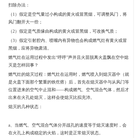
扫除办法：
（
1
）假定是空气量过小构成的黄火或冒黑烟，可调整风门，将
风门翻开大一些；
（
2
）假定是气质缘由构成的黄火或冒黑烟，可改换气质；
（
3
）假定引射腔内、喷嘴内有异物也会构成燃气灶有黄火或冒
黑烟，应将异物肃清。
燃气灶在运用过程中发出
“
呼呼
”
声并且火苗脱离火盖飘在空中熄
灭是怎样回事？
燃气灶的熄灭过程：燃气灶在运用时，燃气喷入到熄灭器中（就
是火盖下面那个繁重的铁疙瘩）后，首先在熄灭器中与从风门等
位置进来的空气中止混和
——
构成燃气、空气混合气体，然后才
出来在火孔处熄灭，这样会使熄灭比拟充沛。
熄灭的几种状态：
a
、当燃气、空气混合气体分开战孔的速度等于熄灭速度时，会
在火孔上构成稳定的火焰，这时是正常熄灭状态。