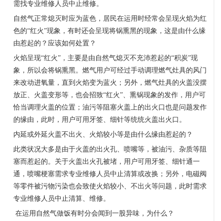
需找专业维修人员中止维修。
自然气正常熄灭时应为蓝色，居民在运用时经常会呈现火焰为红
色的
“
红火
”
现象，有时还会呈现将锅熏黑的现象，这是由什么缘
由惹起的？应该如何处置？
火焰呈现
“
红火
”
，主要是由自然气熄灭不充沛惹起的
“
积炭
”
现
象，所以会将锅熏黑。燃气用户可经过手动调理燃气灶具的风门
来改动进氧量，直到火焰变为蓝火；另外，燃气灶具的火盖没摆
放正、火盖变形等，也会招致
“
红火
”
、熏锅现象的发作，用户可
恰当调理火盖的位置；油污等阻塞火盖上的出火口也是问题发作
的缘由，此时，用户可用牙签、细针等统统火盖出火口。
内延或外延火盖不出火、火焰较小等是由什么缘由惹起的？
此类状况大多是由于火盖的出火孔、喷嘴等，被油污、杂质等阻
塞而惹起的。关于火盖出火孔被堵，用户可用牙签、细针通一
通，喷嘴梗塞需求专业维修人员中止清算或改换；另外，电磁阀
等零件被污物污染也会致使火焰较小、不出火等问题，此时需求
专业维修人员中止清算、维修。
在运用自然气做饭有时分会闻到一股异味，为什么？