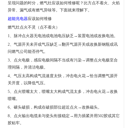
呈现问题的时分，燃气灶应该如何维修呢？比方点不着火、火焰
异常、漏气或有燃气异味等。下面就来理解下。
超能兆电器
应该如何维修
燃气灶点火不灵（点不着火）
1
、脉冲点火器无电池或电池电压缺乏
→
装置电池或改换电池。
2
、气源开关未开或气压缺乏
→
翻开气源开关或改换新钢瓶或讯
问燃气公司能否停气。
3
、点火电极，感应电极间隔不当或有污染
→
调整点火电极至合
理间隔，并清洁电极。
4
、气压太高构成气流速度太快，冲击电火花
→
恰当调整气源开
关开度，以降低气压。
5
、点火喷嘴太大，喷嘴太大构成气流太多，冲击电火花
→
改换
喷嘴。
6
、磙头破损，构成在破损部位超近点火
→
改换磁头。
8
、点火输出电缆未与瓷头衔接稳定
→
用力插紧并用
502
胶或其它
胶粘牢。