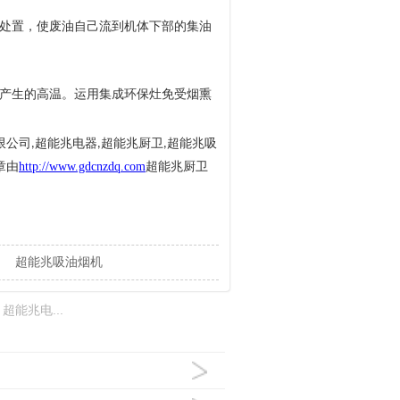
处置，使废油自己流到机体下部的集油
产生的高温。运用集成环保灶免受烟熏
限公司
超能兆电器
超能兆厨卫
超能兆吸
,
,
,
章由
http://www.gdcnzdq.com
超能兆厨卫
超能兆吸油烟机
：
超能兆电...