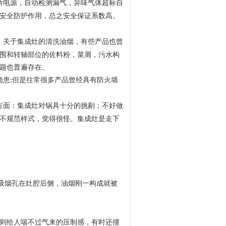
断电源，自动检测漏气，异味气体超标自
安全防护作用，总之安全保证系数高。
。关于集成灶的清洗油烟，有些产品也曾
围和转轴部位的佐料粉，菜屑，污水构
题也普遍存在。
隐患
但是往常很多产品曾经具有防火墙
;
方面：集成灶对锅具十分的挑剔；不好做
不规范样式，觉得很怪。集成灶是走下
吸烟孔在灶腔后侧，油烟刚一构成就被
则给人喘不过气来的压制感，有时还撞