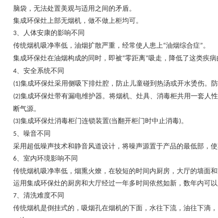
脑袋，无法处置美观与适用之间的矛盾。
集成环保灶上部无烟机，做不做上柜均可。
、人体安康的影响不同
3
传统烟机吸净率低，油烟扩散严重，经常使人患上
油烟综合症
。
“
”
集成环保灶在油烟构成的同时，即被
零距离
吸走，降低了这类疾病
“
”
、安全系统不同
4
集成环保灶采用侧吸下排灶腔，防止儿童碰到热汤或开水烫伤。防
(1)
集成环保灶带有漏电维护器。将烟机、灶具、消毒柜共用一套人性
(2)
断气源。
集成环保灶消毒柜门连锁装置
当翻开柜门时中止消毒
。
(3)
(
)
、噪音不同
5
采用超低噪声技术和静音风道设计，将噪声源置于产品的最低部，使
、室内环境影响不同
6
传统烟机吸净率低，烟熏火燎，在较短的时间内厨房，大厅的墙面和
运用集成环保灶的厨房和大厅经过一年多时间依然如新，数年内可以
、清洗难度不同
7
传统烟机是倒挂式的，吸烟孔在烟机的下面，水往下流，油往下滴，