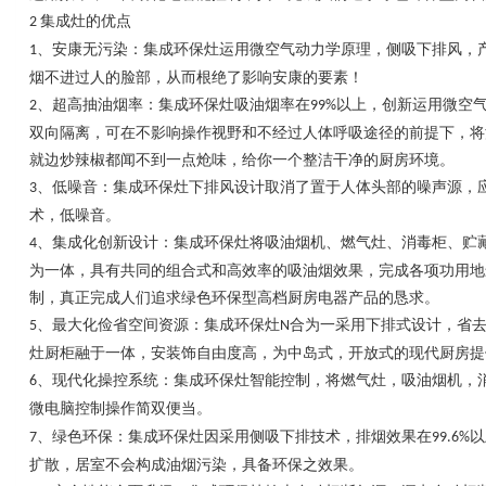
集成灶的优点
2
、安康无污染：集成环保灶运用微空气动力学原理，侧吸下排风，
1
烟不进过人的脸部，从而根绝了影响安康的要素！
、超高抽油烟率：集成环保灶吸油烟率在
以上，创新运用微空
2
99%
双向隔离，可在不影响操作视野和不经过人体呼吸途径的前提下，将
就边炒辣椒都闻不到一点炝味，给你一个整洁干净的厨房环境。
、低噪音：集成环保灶下排风设计取消了置于人体头部的噪声源，
3
术，低噪音。
、集成化创新设计：集成环保灶将吸油烟机、燃气灶、消毒柜、贮
4
为一体，具有共同的组合式和高效率的吸油烟效果，完成各项功用地
制，真正完成人们追求绿色环保型高档厨房电器产品的恳求。
、最大化俭省空间资源：集成环保灶
合为一采用下排式设计，省
5
N
灶厨柜融于一体，安装饰自由度高，为中岛式，开放式的现代厨房提
、现代化操控系统：集成环保灶智能控制，将燃气灶，吸油烟机，
6
微电脑控制操作简双便当。
、绿色环保：集成环保灶因采用侧吸下排技术，排烟效果在
以
7
99.6%
扩散，居室不会构成油烟污染，具备环保之效果。