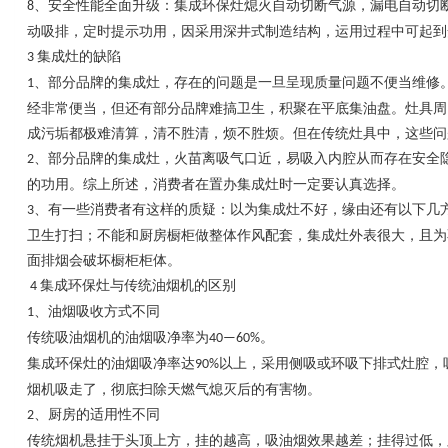
、安全性能全面升级：集成环保灶熄火自动切断气源，漏电自动切
8
动吸排，定时提示功用，因采用深井式制造结构，运用过程中可起到
集成灶的缺陷
3
、部分品牌的集成灶，存在的问题是一旦呈现质量问题不便当维修
1
经非常便当，但还有部分品牌难搞卫生，积聚在平底集油盘。灶具周
成污垢都极难清算，清不胜清，烦不胜烦。但在传统灶具中，这些问
、部分品牌的集成灶，火苗离吸气口近，易吸入内腔从而存在安全
2
的功用。综上所述，消费者在置办集成灶时一定要认真选择。
、有一些消费者有这样的质疑：以为集成灶不好，缘由还有以下几
3
卫生打扫；不能和厨房橱柜做整体作风配套，集成灶外表很大，且为
面排烟会破坏橱柜柜体。
集成环保灶与传统油烟机的区别
4
、油烟吸收方式不同
1
传统吸油烟机的油烟吸净率为
。
40—60%
集成环保灶的油烟吸净率达
以上，采用侧吸或环吸下排式灶腔，
90%
烟机吸走了，彻底扫除天燃气熄灭后的有害物。
、厨房的适用性不同
2
传统烟机悬挂于头顶上方，挂的越高，吸油烟效果越差；挂得过低，