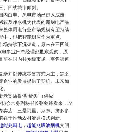
，中国三、四线城市的消费需求正
三、四线城市倾斜。
国内白电、黑电市场已进入成熟
烤箱及净水机为代表的新厨电产品
来整体厨电行业市场规模有望持续
程中，也把智能厨房作为重点。
市场持续下沉渠道，原来在三四线
家电事业部总经理彭显东观察，原
目前在国内县乡级市场，零售渠道
复杂并以传统零售方式为主，缺乏
等企业的发展提供了契机。未来如
化。
老婆店提供“帮买”（供应
业协会常务副秘书长张剑锋看来，农
专卖店，三是阿里、京东、拼多多
值在于推动农村流通模式创新。
超能兆厨电
，
超能兆吸油烟机
文明