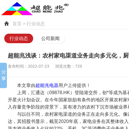
首页
> 行业动态
行业动态
公司新闻
超能兆浅谈：农村家电渠道业务走向多元化，厨电
发布时间：2022-07-23 浏览次数：729
本文章由
超能兆电器
用户上传提供！
上周，汇通达（09878.HK）登陆港交所，创*等成
开星火计划会议。在今年国家鼓励有条件的地区开展农村家
入存量竞争阶段的背景下，富有潜力的农村下沉市场被业界
与以往不同，农村家电渠道的业务正在走向多元化。像
达，其招股书显示，截至2020年底，家电业务在其整体收入
等农资业务收入占比约22%，手机、3C等消费电子业务收入