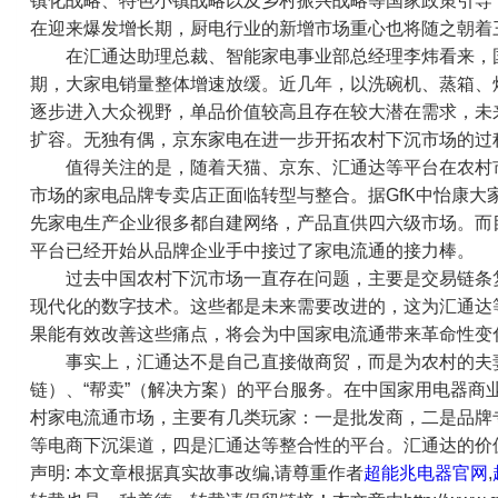
镇化战略、特色小镇战略以及乡村振兴战略等国家政策引导
在迎来爆发增长期，厨电行业的新增市场重心也将随之朝着
在汇通达助理总裁、智能家电事业部总经理李炜看来，
期，大家电销量整体增速放缓。近几年，以洗碗机、蒸箱、
逐步进入大众视野，单品价值较高且存在较大潜在需求，未
扩容。无独有偶，京东家电在进一步开拓农村下沉市场的过
值得关注的是，随着天猫、京东、汇通达等平台在农村
市场的家电品牌专卖店正面临转型与整合。据GfK中怡康大
先家电生产企业很多都自建网络，产品直供四六级市场。而
平台已经开始从品牌企业手中接过了家电流通的接力棒。
过去中国农村下沉市场一直存在问题，主要是交易链条
现代化的数字技术。这些都是未来需要改进的，这为汇通达
果能有效改善这些痛点，将会为中国家电流通带来革命性变
事实上，汇通达不是自己直接做商贸，而是为农村的夫妻
链）、“帮卖”（解决方案）的平台服务。在中国家用电器商
村家电流通市场，主要有几类玩家：一是批发商，二是品牌
等电商下沉渠道，四是汇通达等整合性的平台。汇通达的价
声明: 本文章根据真实故事改编,请尊重作者
超能兆电器官网
,